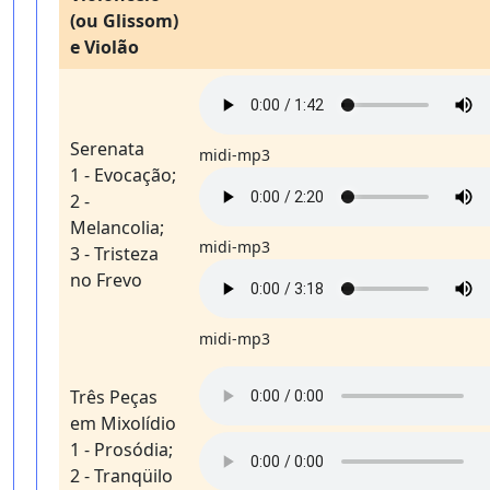
(ou Glissom)
e Violão
Serenata
midi-mp3
1 - Evocação;
2 -
Melancolia;
midi-mp3
3 - Tristeza
no Frevo
midi-mp3
Três Peças
em Mixolídio
1 - Prosódia;
2 - Tranqüilo