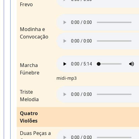
Frevo
Modinha e
Convocação
Marcha
Fúnebre
midi-mp3
Triste
Melodia
Quatro
Violões
Duas Peças a